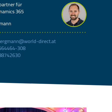
partner für
ynamics 365
gmann
ergmann@world-direct.at
 564464-308
 88742630