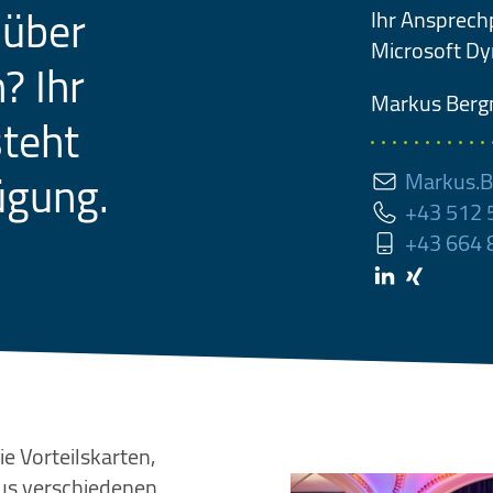
 über
Ihr Ansprech
Microsoft D
? Ihr
Markus
Ber
teht
ügung.
Markus.B
+43 512
+43 664
e Vorteilskarten,
us verschiedenen