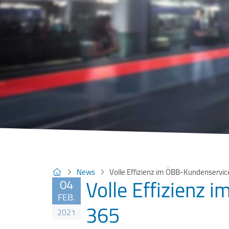
News
Volle Effizienz im ÖBB-Kundenservic
Volle Effizienz 
04
FEB.
365
2021