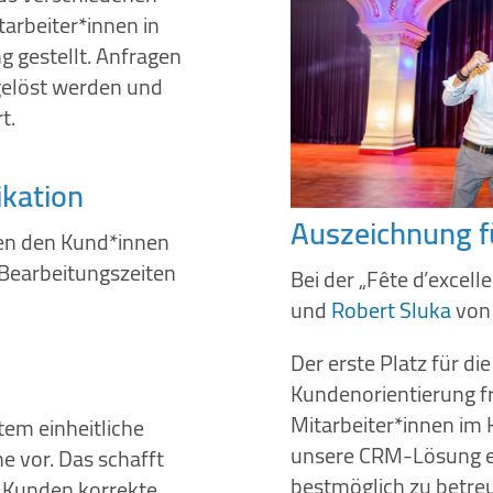
rbeiter*innen in
g gestellt. Anfragen
gelöst werden und
t.
kation
Auszeichnung f
en den Kund*innen
 Bearbeitungszeiten
Bei der „Fête d’excel
und
Robert Sluka
von
Der erste Platz für di
Kundenorientierung fr
Mitarbeiter*innen im 
tem einheitliche
unsere CRM-Lösung ei
e vor. Das schafft
bestmöglich zu betre
n Kunden korrekte