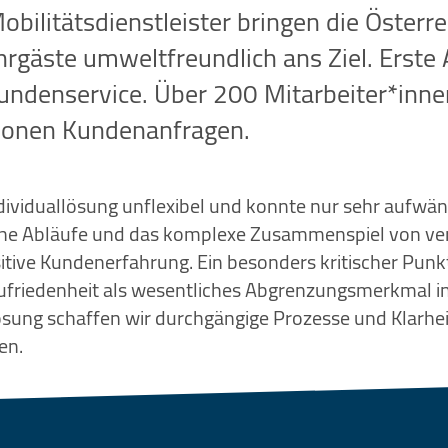
Mobilitätsdienstleister bringen die Öste
hrgäste umweltfreundlich ans Ziel. Erste 
undenservice. Über 200 Mitarbeiter*inn
llionen Kundenanfragen.
ndividuallösung unflexibel und konnte nur sehr aufw
iche Abläufe und das komplexe Zusammenspiel von v
sitive Kundenerfahrung. Ein besonders kritischer Pun
riedenheit als wesentliches Abgrenzungsmerkmal in 
ösung schaffen wir durchgängige Prozesse und Klarhe
en.