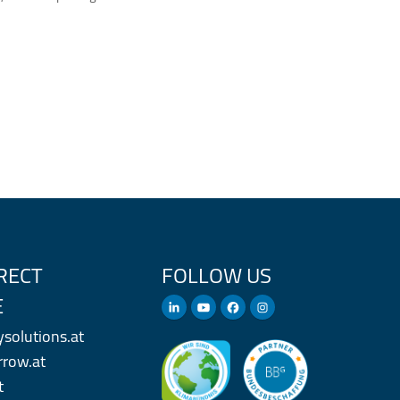
RECT
FOLLOW US
E
olutions.at
row.at
t