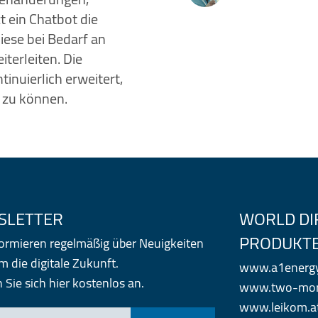
t ein Chatbot die
ese bei Bedarf an
terleiten. Die
nuierlich erweitert,
 zu können.
SLETTER
WORLD DI
PRODUKT
formieren regelmäßig über Neuigkeiten
 die digitale Zukunft.
www.a1energys
Sie sich hier kostenlos an.
www.two-mor
www.leikom.a
-Mail Adresse