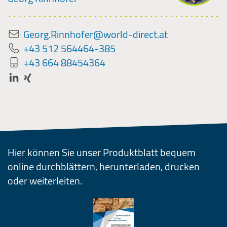
Georg.Rinnhofer@world-direct.at
+43 512 564464-385
+43 664 88454364
Hier können Sie unser Produktblatt bequem
online durchblättern, herunterladen, drucken
oder weiterleiten.