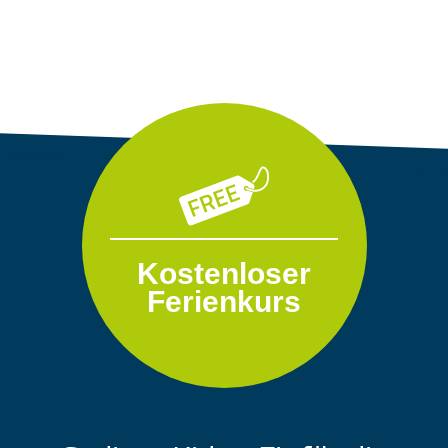
Kostenloser
Se
Ferienkurs
pr