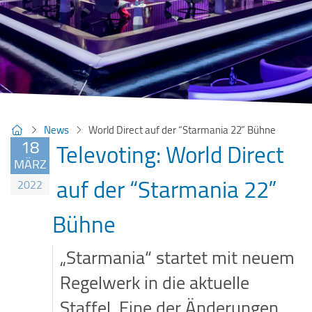
News
World Direct auf der “Starmania 22” Bühne
18
Televoting: World Direct
MÄRZ
auf der “Starmania 22”
2022
Bühne
„Starmania“ startet mit neuem
Regelwerk in die aktuelle
Staffel. Eine der Änderungen